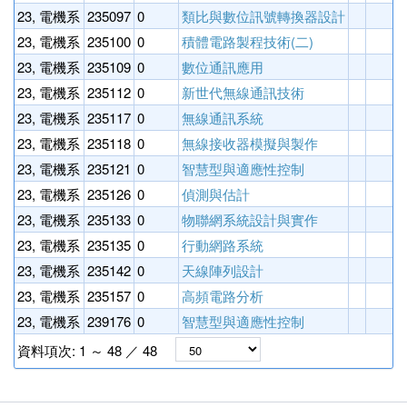
23, 電機系
235097
0
類比與數位訊號轉換器設計
3
23, 電機系
235100
0
積體電路製程技術(二)
3
23, 電機系
235109
0
數位通訊應用
3
23, 電機系
235112
0
新世代無線通訊技術
3
23, 電機系
235117
0
無線通訊系統
3
23, 電機系
235118
0
無線接收器模擬與製作
3
23, 電機系
235121
0
智慧型與適應性控制
3
23, 電機系
235126
0
偵測與估計
3
23, 電機系
235133
0
物聯網系統設計與實作
3
23, 電機系
235135
0
行動網路系統
3
23, 電機系
235142
0
天線陣列設計
3
23, 電機系
235157
0
高頻電路分析
3
23, 電機系
239176
0
智慧型與適應性控制
3
資料項次: 1 ～ 48 ／ 48