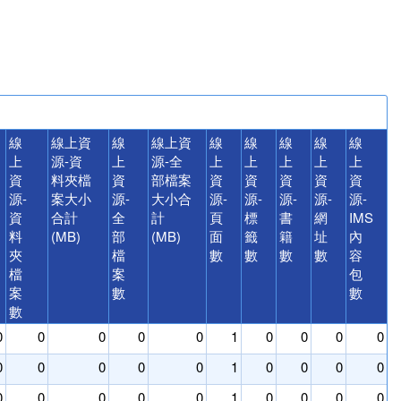
線
線上資
線
線上資
線
線
線
線
線
上
源-資
上
源-全
上
上
上
上
上
資
料夾檔
資
部檔案
資
資
資
資
資
源-
案大小
源-
大小合
源-
源-
源-
源-
源-
資
合計
全
計
頁
標
書
網
IMS
料
(MB)
部
(MB)
面
籤
籍
址
內
夾
檔
數
數
數
數
容
檔
案
包
案
數
數
數
0
0
0
0
0
1
0
0
0
0
0
0
0
0
0
1
0
0
0
0
0
0
0
0
0
1
0
0
0
0