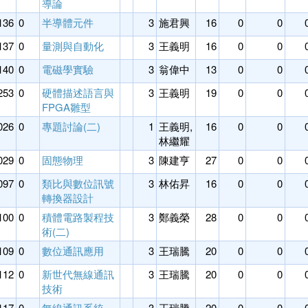
導論
136
0
半導體元件
3
施君興
16
0
0
137
0
量測與自動化
3
王義明
16
0
0
140
0
電磁學實驗
3
翁偉中
13
0
0
253
0
硬體描述語言與
3
王義明
19
0
0
FPGA雛型
026
0
專題討論(二)
1
王義明,
16
0
0
林繼耀
029
0
固態物理
3
陳建亨
27
0
0
097
0
類比與數位訊號
3
林佑昇
16
0
0
轉換器設計
100
0
積體電路製程技
3
鄭義榮
28
0
0
術(二)
109
0
數位通訊應用
3
王瑞騰
20
0
0
112
0
新世代無線通訊
3
王瑞騰
20
0
0
技術
117
0
無線通訊系統
3
王瑞騰
20
0
0