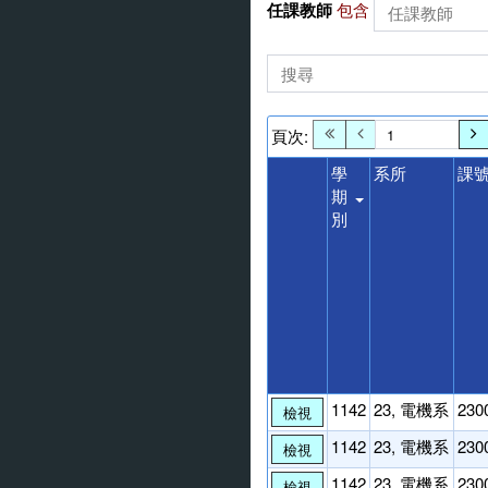
任課教師
包含
頁次:
學
系所
課
期
別
1142
23, 電機系
230
檢視
1142
23, 電機系
230
檢視
1142
23, 電機系
230
檢視