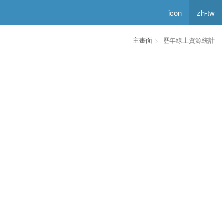
icon
zh-tw
主畫面
歷年線上資源統計