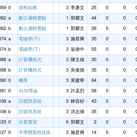
059
0
資料結構
3
李彥文
25
0
0
062
a
數位邏輯實驗
1
郭耀文
44
0
0
062
b
數位邏輯實驗
1
郭耀文
26
0
0
074
a
電磁學(下)
3
施君興
35
0
0
074
b
電磁學(下)
3
翁偉中
55
0
0
088
a
計算機程式
3
陳文雄
30
0
0
088
b
計算機程式
3
吳俊德
35
0
0
090
0
機率
3
黃建華
64
0
0
091
0
VLSI導論
3
許孟烈
58
0
0
108
a
訊號與系統
3
林容杉
43
0
0
108
b
訊號與系統
3
洪志偉
35
0
0
123
0
企業實習
6
郭耀文
2
0
0
127
0
半導體製程技術
3
施君興
14
0
0