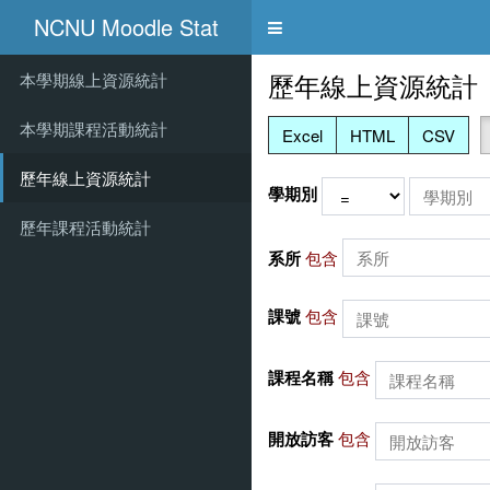
NCNU Moodle Stat
Toggle
navigation
歷年線上資源統計
本學期線上資源統計
本學期課程活動統計
Excel
HTML
CSV
歷年線上資源統計
學期別
歷年課程活動統計
系所
包含
課號
包含
課程名稱
包含
開放訪客
包含