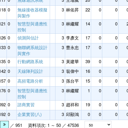
118
0
無線接收器模擬
3
林佑昇
22
0
0
與製作
121
0
智慧型與適應性
3
林繼耀
14
0
0
控制
126
0
偵測與估計
3
李彥文
17
0
0
133
0
物聯網系統設計
3
曹永忠
17
0
0
與實作
135
0
行動網路系統
3
黃建華
39
0
0
142
0
天線陣列設計
3
翁偉中
16
0
0
157
0
高頻電路分析
3
孫台平
15
0
0
176
0
智慧型與適應性
3
林繼耀
1
0
0
控制
092
0
諮商實習
3
趙祥和
19
0
0
192
0
企業實習(八)
3
邱顯鴻
0
0
0
／ 951
資料項次: 1 ～ 50 ／ 47536