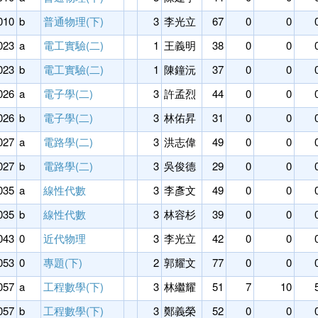
010
b
普通物理(下)
3
李光立
67
0
0
023
a
電工實驗(二)
1
王義明
38
0
0
023
b
電工實驗(二)
1
陳鐘沅
37
0
0
026
a
電子學(二)
3
許孟烈
44
0
0
026
b
電子學(二)
3
林佑昇
31
0
0
027
a
電路學(二)
3
洪志偉
49
0
0
027
b
電路學(二)
3
吳俊德
29
0
0
035
a
線性代數
3
李彥文
49
0
0
035
b
線性代數
3
林容杉
39
0
0
043
0
近代物理
3
李光立
42
0
0
053
0
專題(下)
2
郭耀文
77
0
0
057
a
工程數學(下)
3
林繼耀
51
7
10
057
b
工程數學(下)
3
鄭義榮
52
0
0