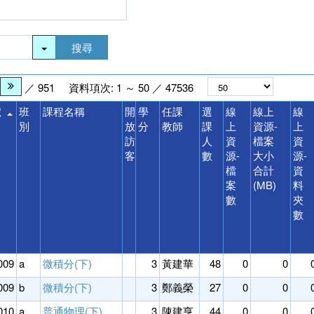
搜尋
／ 951
資料項次: 1 ～ 50 ／ 47536
號
班
課程名稱
開
學
任課
選
線
線上
線
別
放
分
教師
課
上
資源-
上
訪
人
資
檔案
資
客
數
源-
大小
源-
檔
合計
資
案
(MB)
料
數
夾
數
009
a
微積分(下)
3
黃建華
48
0
0
009
b
微積分(下)
3
鄭義榮
27
0
0
010
a
普通物理(下)
3
陳建亨
44
0
0