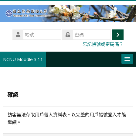
跳
至
主
內
帳
容
號
登
密
忘記帳號或密碼嗎？
碼
入
NCNU Moodle 3.11
正體中文 ‎(zh_tw)‎
搜
尋
送
確認
課
出
程
訪客無法存取用戶個人資料表。以完整的用戶帳號登入才能
繼續。