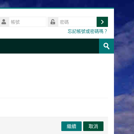
帳
號
登
密
忘記帳號或密碼嗎？
碼
入
搜
尋
送
課
出
程
繼續
取消