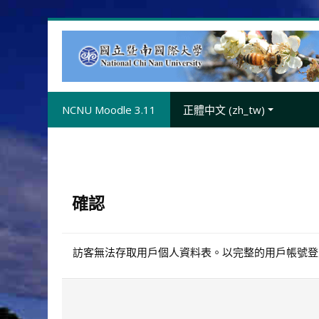
跳
至
主
內
容
NCNU Moodle 3.11
正體中文 ‎(zh_tw)‎
確認
訪客無法存取用戶個人資料表。以完整的用戶帳號登