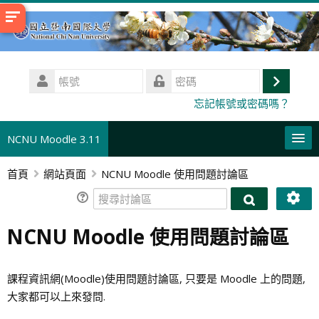
跳
至
主
內
帳
容
號
登
密
忘記帳號或密碼嗎？
碼
入
NCNU Moodle 3.11
首頁
網站頁面
NCNU Moodle 使用問題討論區
正體中文 ‎(zh_tw)‎
搜
搜
搜
尋
送
尋
尋
課
NCNU Moodle 使用問題討論區
出
討
討
程
論
論
區
區
課程資訊網(Moodle)使用問題討論區, 只要是 Moodle 上的問題,
大家都可以上來發問.