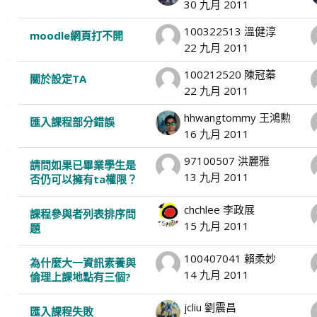
30 九月 2011
100322513 溫健淳
moodle網頁打不開
22 九月 2011
100212520 陳冠蓁
關於設定TA
22 九月 2011
hhwangtommy 王鴻勲
匯入課程部分錯誤
16 九月 2011
97100507 洪麗雅
請問如果已畢業學生是
13 九月 2011
否仍可以擁有ta權限？
chchlee 李政展
課程參與者列表排序問
15 九月 2011
題
100407041 賴柔妙
為什麼大一資訊素養與
14 九月 2011
倫理上課地點有三個?
jcliu 劉震昌
匯入課程失敗