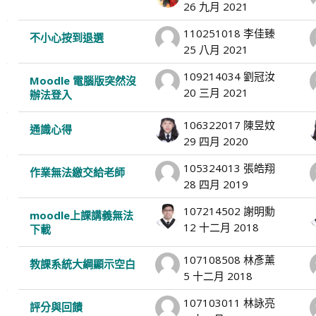
26 九月 2021
110251018 李佳臻
不小心按到退選
25 八月 2021
109214034 劉冠汝
Moodle 電腦版突然沒
20 三月 2021
辦法登入
106322017 陳昱妏
通識心得
29 四月 2020
105324013 張皓翔
作業無法繳交給老師
28 四月 2019
107214502 謝明勳
moodle上課講義無法
12 十二月 2018
下載
107108508 林彥薰
教課系統大綱顯示空白
5 十二月 2018
107103011 林詠亮
評分與回饋