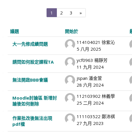
第
第
第
下
1
2
3
»
1
2
3
一
頁
頁
頁
頁
議題
開始於
List
114104021 徐紫沁
大一先修成績問題
5 八月 2025
of
ycf0963 楊靜芳
請問如何設定課程TA
discussions.
11 九月 2024
Showing
jspan 潘金萱
無法開啟BBB會議
28 六月 2024
100
112103902 林義學
Moodle討論區 新增討
of
25 二月 2024
論後如何刪除
256
111103522 鄭沛褀
作業批改後無法出現
27 九月 2023
pdf檔
discussions