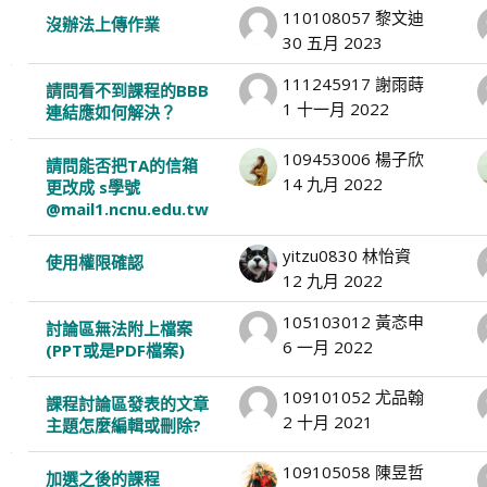
110108057 黎文迪
沒辦法上傳作業
30 五月 2023
111245917 謝雨蒔
請問看不到課程的BBB
1 十一月 2022
連結應如何解決？
109453006 楊子欣
請問能否把TA的信箱
14 九月 2022
更改成 s學號
@mail1.ncnu.edu.tw
yitzu0830 林怡資
使用權限確認
12 九月 2022
105103012 黃忞申
討論區無法附上檔案
6 一月 2022
(PPT或是PDF檔案)
109101052 尤品翰
課程討論區發表的文章
2 十月 2021
主題怎麼編輯或刪除?
109105058 陳昱哲
加選之後的課程