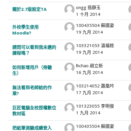
ongg 翁靜玉
關於2.7版設定TA
1 十月 2014
100435504 蘇國姿
外校學生使用
19 九月 2014
Moodle?
103321053 溫福銓
請問可以看到我未選的
19 九月 2014
課程嗎？
lhchao 趙立新
如何新增用戶（旁聽
16 九月 2014
生）
103214052 蕭凰吟
無法看到老師給的作
17 九月 2014
業?
101323055 李明俊
巨匠電腦全校授權數位
1 九月 2014
教材區
100435504 蘇國姿
把紙筆測驗成績登入