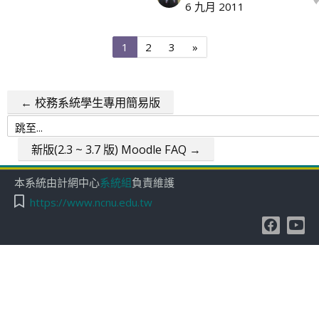
6 九月 2011
第
第
第
下
1
2
3
»
1
2
3
一
頁
頁
頁
頁
← 校務系統學生專用簡易版
跳
至...
新版(2.3 ~ 3.7 版) Moodle FAQ →
本系統由計網中心
系統組
負責維護
https://www.ncnu.edu.tw