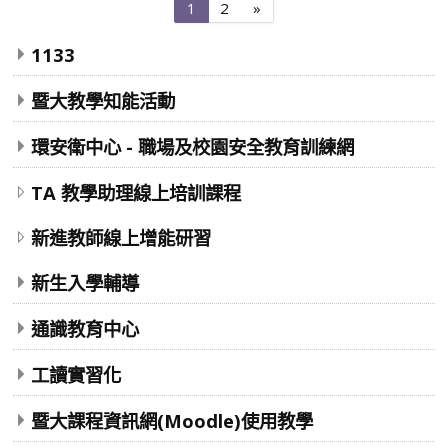
第
第
下
1
2
»
1
2
一
頁
頁
頁
1133
暨大教學知能活動
環安衛中心 - 職場及校園安全教育訓練網
TA 教學助理線上培訓課程
新進教師線上增能研習
新生入學輔導
通識教育中心
工讀實習化
暨大課程資訊網(Moodle)使用教學