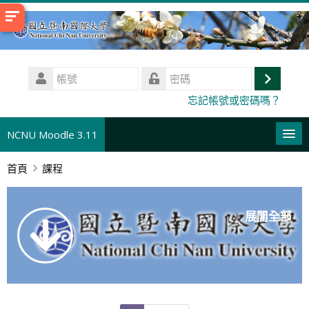
跳
至
主
內
帳
容
號
登
密
忘記帳號或密碼嗎？
碼
入
NCNU Moodle 3.11
首頁
課程
正體中文 ‎(zh_tw)‎
搜
尋
送
展開全部
課
出
程