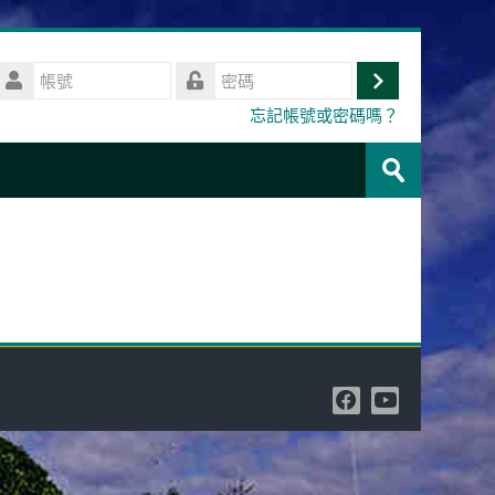
帳
號
登
密
忘記帳號或密碼嗎？
碼
入
搜
尋
送
課
出
程