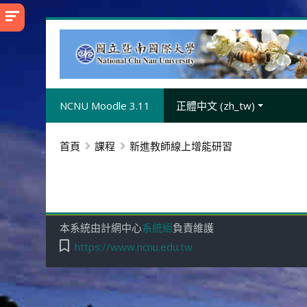
跳
至
主
內
容
NCNU Moodle 3.11
正體中文 ‎(zh_tw)‎
首頁
課程
新進教師線上增能研習
本系統由計網中心
系統組
負責維護
https://www.ncnu.edu.tw