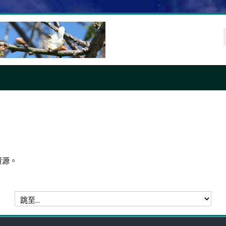
資源。
跳
至...