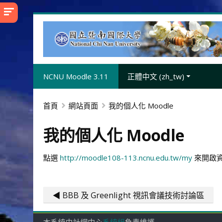
跳
至
主
內
容
NCNU Moodle 3.11
正體中文 ‎(zh_tw)‎
首頁
網站頁面
我的個人化 Moodle
我的個人化 Moodle
點選
http://moodle108-113.ncnu.edu.tw/my
來開啟
◀︎ BBB 及 Greenlight 視訊會議技術討論區
本系統由計網中心
系統組
負責維護