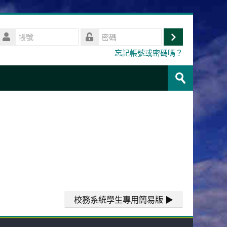
帳
號
登
密
忘記帳號或密碼嗎？
碼
入
搜
尋
送
課
出
程
校務系統學生專用簡易版 ▶︎