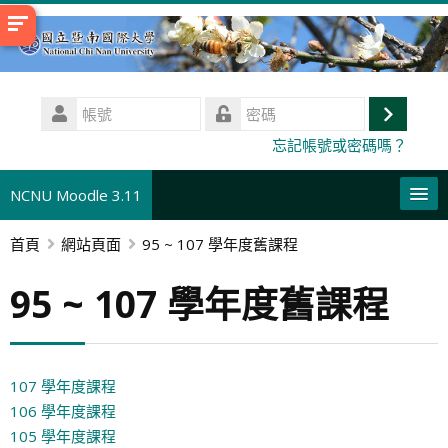
跳
至
主
內
帳
容
號
登
密
忘記帳號或密碼嗎？
碼
入
NCNU Moodle 3.11
首頁
網站頁面
95 ~ 107 學年度舊課程
正體中文 ‎(zh_tw)‎
搜
95 ~ 107 學年度舊課程
尋
送
課
出
程
107 學年度課程
106 學年度課程
105 學年度課程