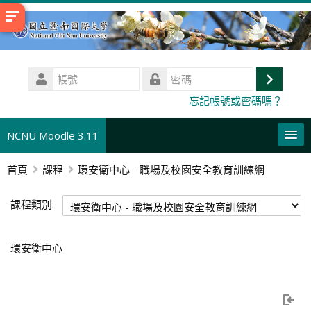
跳
至
主
內
帳
容
號
登
密
忘記帳號或密碼嗎？
碼
入
NCNU Moodle 3.11
首頁
課程
環安衛中心 - 職場及校園安全教育訓練網
正體中文 ‎(zh_tw)‎
搜
課程類別:
尋
送
課
出
程
環安衛中心