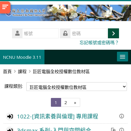
跳
至
主
內
帳
容
號
登
密
忘記帳號或密碼嗎？
碼
入
NCNU Moodle 3.11
首頁
課程
巨匠電腦全校授權數位教材區
正體中文 ‎(zh_tw)‎
搜
課程類別:
尋
送
課
出
程
第
第
下
1
2
»
1
2
一
頁
頁
頁
1022-[資訊素養與倫理] 專用課程
3dsmax 系列-入門與空間組合