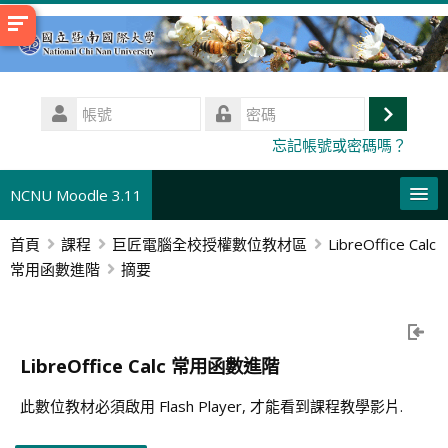
跳
至
主
內
帳
容
號
登
密
忘記帳號或密碼嗎？
碼
入
NCNU Moodle 3.11
首頁
課程
巨匠電腦全校授權數位教材區
LibreOffice Calc
正體中文 ‎(zh_tw)‎
常用函數進階
摘要
本課程
搜
尋
送
LibreOffice Calc 常用函數進階
課
出
程
此數位教材必須啟用 Flash Player, 才能看到課程教學影片.