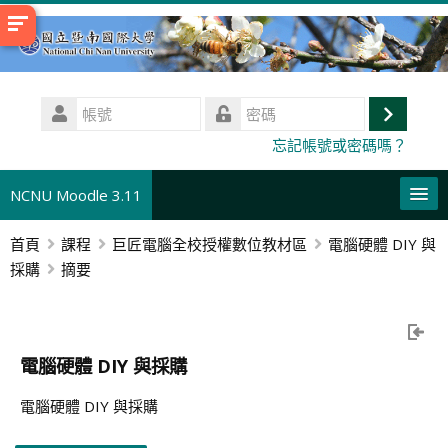
跳
至
主
內
帳
容
號
登
密
忘記帳號或密碼嗎？
碼
入
NCNU Moodle 3.11
首頁
課程
巨匠電腦全校授權數位教材區
電腦硬體 DIY 與
正體中文 ‎(zh_tw)‎
採購
摘要
本課程
搜
尋
送
電腦硬體 DIY 與採購
課
出
程
電腦硬體 DIY 與採購