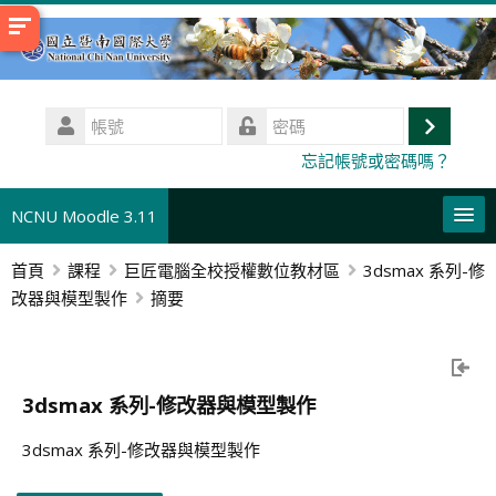
跳
至
主
內
帳
容
號
登
密
忘記帳號或密碼嗎？
碼
入
NCNU Moodle 3.11
首頁
課程
巨匠電腦全校授權數位教材區
3dsmax 系列-修
正體中文 ‎(zh_tw)‎
改器與模型製作
摘要
本課程
搜
尋
送
3dsmax 系列-修改器與模型製作
課
出
程
3dsmax 系列-修改器與模型製作