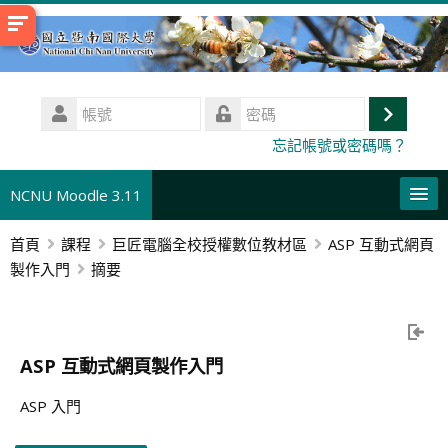
跳
至
主
內
帳
容
號
登
密
忘記帳號或密碼嗎？
碼
入
NCNU Moodle 3.11
首頁
課程
巨匠電腦全校授權數位教材區
ASP 互動式網頁
正體中文 ‎(zh_tw)‎
製作入門
摘要
本課程
搜
尋
送
ASP 互動式網頁製作入門
課
出
程
ASP 入門