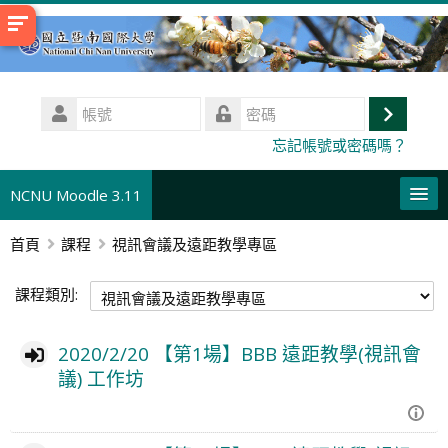
跳
至
主
內
帳
容
號
登
密
忘記帳號或密碼嗎？
碼
入
NCNU Moodle 3.11
首頁
課程
視訊會議及遠距教學專區
正體中文 ‎(zh_tw)‎
搜
課程類別:
尋
送
課
出
程
2020/2/20 【第1場】BBB 遠距教學(視訊會
議) 工作坊