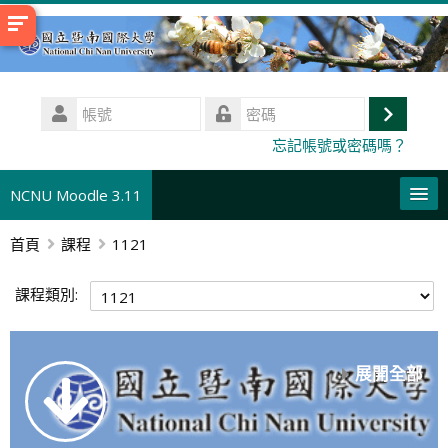
跳
至
主
內
帳
容
號
登
密
忘記帳號或密碼嗎？
碼
入
NCNU Moodle 3.11
首頁
課程
1121
正體中文 ‎(zh_tw)‎
搜
課程類別:
尋
送
課
出
程
展開全部