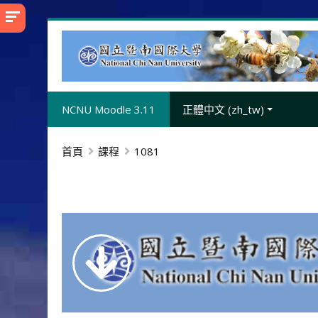
跳
至
主
內
容
NCNU Moodle 3.11
正體中文 ‎(zh_tw)‎
首頁
課程
1081