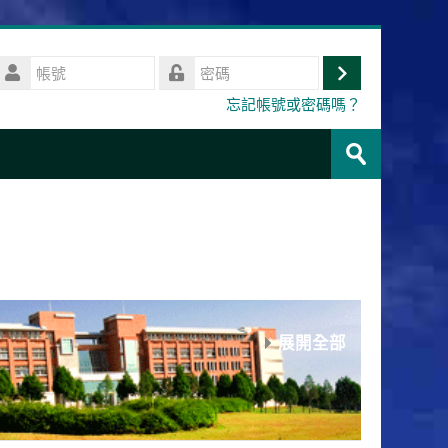
帳
號
登
密
忘記帳號或密碼嗎？
碼
入
搜
尋
送
課
出
程
展開全部