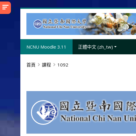
跳
至
主
內
容
NCNU Moodle 3.11
正體中文 ‎(zh_tw)‎
首頁
課程
1092