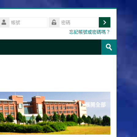
帳
號
登
密
忘記帳號或密碼嗎？
碼
入
搜
尋
送
課
出
程
展開全部