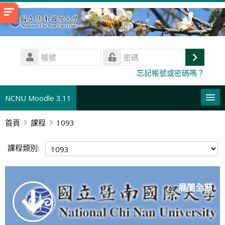
跳
至
主
內
帳
容
號
登
密
忘記帳號或密碼嗎？
碼
入
NCNU Moodle 3.11
首頁
課程
1093
正體中文 ‎(zh_tw)‎
搜
課程類別:
尋
送
課
出
程
展開全部