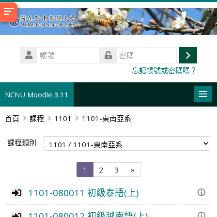
跳
至
主
內
帳
容
號
登
密
忘記帳號或密碼嗎？
碼
入
NCNU Moodle 3.11
首頁
課程
1101
1101-東南亞系
正體中文 ‎(zh_tw)‎
搜
課程類別:
尋
送
課
出
程
第
第
第
下
1
2
3
»
1
2
3
一
頁
頁
頁
頁
1101-080011 初級泰語(上)
1101-080012 初級越南語(上)