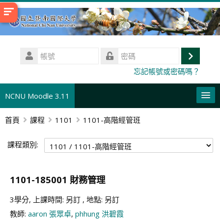
跳
至
主
內
帳
容
號
登
密
忘記帳號或密碼嗎？
碼
入
NCNU Moodle 3.11
首頁
課程
1101
1101-高階經管班
正體中文 ‎(zh_tw)‎
搜
課程類別:
尋
送
課
出
程
1101-185001 財務管理
3學分, 上課時間: 另訂 , 地點: 另訂
教師:
aaron 張眾卓
,
phhung 洪碧霞