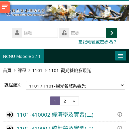
跳
至
主
內
帳
容
號
登
密
忘記帳號或密碼嗎？
碼
入
NCNU Moodle 3.11
首頁
課程
1101
1101-觀光餐旅系觀光
正體中文 ‎(zh_tw)‎
搜
課程類別:
尋
送
課
出
程
第
第
下
1
2
»
1
2
一
頁
頁
頁
1101-410002 經濟學及實習(上)
1101-410007 統計學及實習(上)