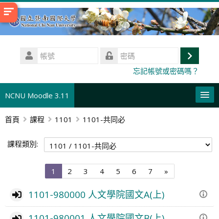
跳
至
主
內
帳
容
號
登
密
忘記帳號或密碼嗎？
碼
入
NCNU Moodle 3.11
首頁
課程
1101
1101-共同必
正體中文 ‎(zh_tw)‎
搜
課程類別:
尋
送
課
出
程
第
第
第
第
第
第
第
下
1
2
3
4
5
6
7
»
1
2
3
4
5
6
7
一
頁
頁
頁
頁
頁
頁
頁
頁
1101-980000 人文學院國文A(上)
1101-980001 人文學院國文B(上)