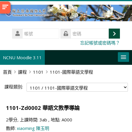
跳
至
主
內
帳
容
號
登
密
忘記帳號或密碼嗎？
碼
入
NCNU Moodle 3.11
首頁
課程
1101
1101-國際華語文學程
正體中文 ‎(zh_tw)‎
搜
課程類別:
尋
送
課
出
程
1101-Zd0002 華語文教學導論
2學分, 上課時間: 3ab , 地點: A000
教師:
xiaoming 陳玉明