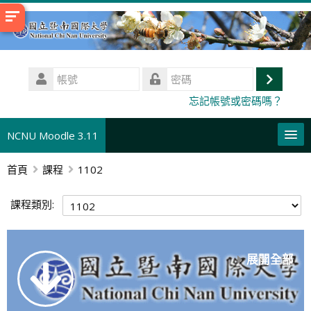
跳
至
主
內
帳
容
號
登
密
忘記帳號或密碼嗎？
碼
入
NCNU Moodle 3.11
首頁
課程
1102
正體中文 ‎(zh_tw)‎
搜
課程類別:
尋
送
課
出
程
展開全部