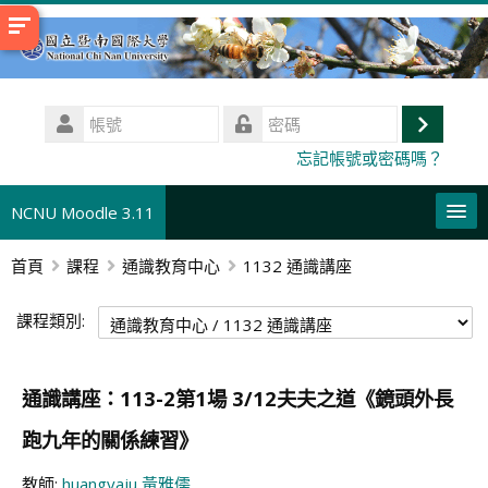
跳
至
主
內
帳
容
號
登
密
忘記帳號或密碼嗎？
碼
入
NCNU Moodle 3.11
首頁
課程
通識教育中心
1132 通識講座
正體中文 ‎(zh_tw)‎
搜
課程類別:
尋
送
課
出
程
通識講座：113-2第1場 3/12夫夫之道《鏡頭外長
跑九年的關係練習》
教師:
huangyaju 黃雅儒