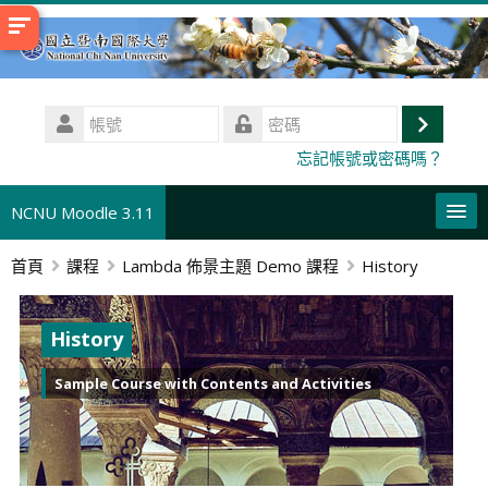
跳
至
主
內
帳
容
號
登
密
忘記帳號或密碼嗎？
碼
入
NCNU Moodle 3.11
首頁
課程
Lambda 佈景主題 Demo 課程
History
正體中文 ‎(zh_tw)‎
搜
尋
送
History
課
出
程
Sample Course with Contents and Activities