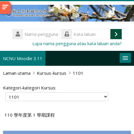
Langkau
ke
kandungan
utama
Nama
pengguna
Log
Kata
Lupa nama pengguna atau kata laluan anda?
laluan
masuk
NCNU Moodle 3.11
Laman utama
Kursus-kursus
1101
Bahasa Melayu ‎(ms)‎
Cari
Kategori-kategori Kursus:
kursus
Ha
110 學年度第 1 學期課程