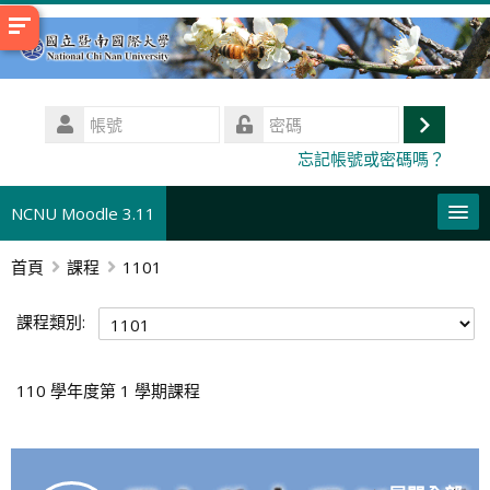
跳
至
主
內
帳
容
號
登
密
忘記帳號或密碼嗎？
碼
入
NCNU Moodle 3.11
首頁
課程
1101
正體中文 ‎(zh_tw)‎
搜
課程類別:
尋
送
課
出
程
110 學年度第 1 學期課程