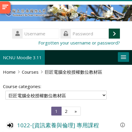
Skip
to
main
content
Username
Log
Password
Forgotten your username or password?
in
NCNU Moodle 3.11
Home
Courses
巨匠電腦全校授權數位教材區
English ‎(en)‎
Search
Course categories:
courses
Su
Page
Page
Next
1
2
»
1
2
page
1022-[資訊素養與倫理] 專用課程