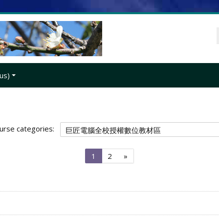
us)‎
urse categories:
Page
Page
Next
1
2
»
1
2
page