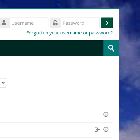
Username
Log
Password
Forgotten your username or password?
in
Search
courses
Submit