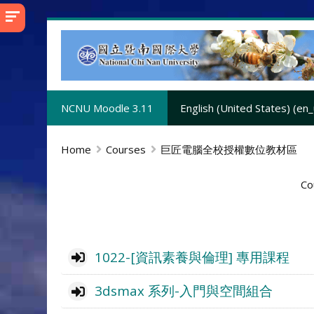
Skip
to
main
content
NCNU Moodle 3.11
English (United States) ‎(en_
Home
Courses
巨匠電腦全校授權數位教材區
Co
1022-[資訊素養與倫理] 專用課程
3dsmax 系列-入門與空間組合