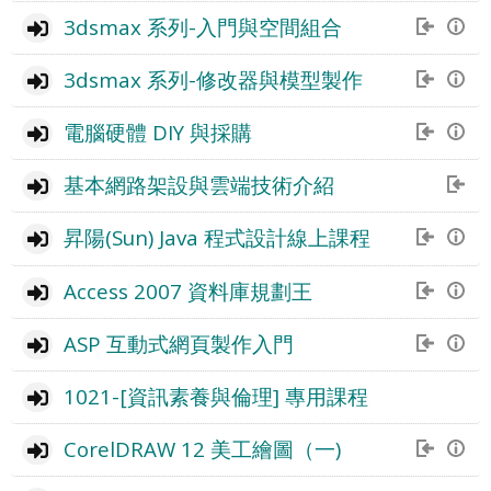
ジ
3dsmax 系列-入門與空間組合
3dsmax 系列-修改器與模型製作
電腦硬體 DIY 與採購
基本網路架設與雲端技術介紹
昇陽(Sun) Java 程式設計線上課程
Access 2007 資料庫規劃王
ASP 互動式網頁製作入門
1021-[資訊素養與倫理] 專用課程
CorelDRAW 12 美工繪圖（一)