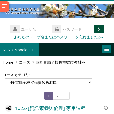
メ
イ
ン
コ
ユ
ン
ー
ロ
テ
パ
あなたのユーザ名またはパスワードを忘れましたか?
ザ
ス
ン
グ
名
ワ
ツ
イ
NCNU Moodle 3.11
ー
へ
ド
ン
ス
Home
コース
巨匠電腦全校授權數位教材區
日本語 ‎(ja)‎
キ
コ
ッ
コースカテゴリ:
ー
送
プ
ス
信
す
を
る
検
ペ
ペ
次
1
2
»
索
ー
ー
の
す
ジ
ジ
ペ
る
1022-[資訊素養與倫理] 專用課程
1
2
ー