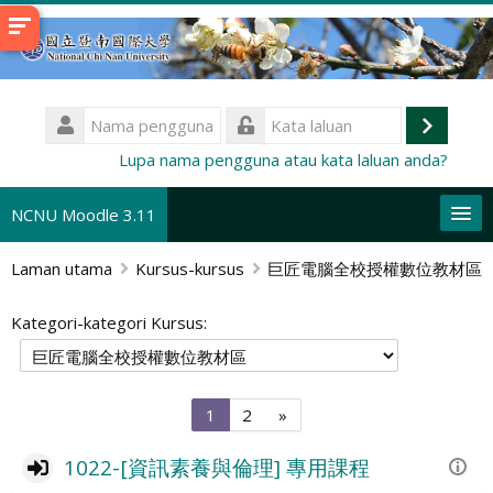
Langkau
ke
kandungan
utama
Nama
pengguna
Log
Kata
Lupa nama pengguna atau kata laluan anda?
laluan
masuk
NCNU Moodle 3.11
Laman utama
Kursus-kursus
巨匠電腦全校授權數位教材區
Bahasa Melayu ‎(ms)‎
Cari
Kategori-kategori Kursus:
kursus
Ha
Muka
Muka
Next
1
2
»
{a}
{a}
page
1022-[資訊素養與倫理] 專用課程