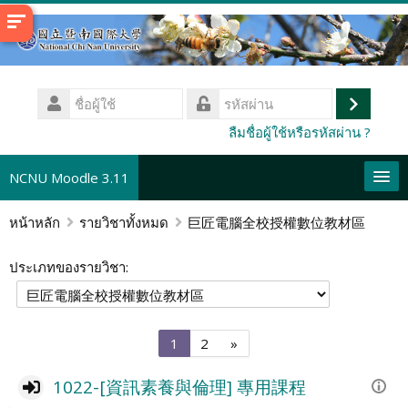
ข้าม
ไป
ที่
เนื้อหา
ชื่อ
หลัก
ผู้
เข้า
รหัส
ลืมชื่อผู้ใช้หรือรหัสผ่าน ?
ใช้
ผ่าน
สู่
ระบบ
NCNU Moodle 3.11
หน้าหลัก
รายวิชาทั้งหมด
巨匠電腦全校授權數位教材區
Thai ‎(th)‎
ค้นหา
ประเภทของรายวิชา:
รายวิชา
ส่ง
หน้า
หน้า
Next
1
2
»
1
2
page
1022-[資訊素養與倫理] 專用課程