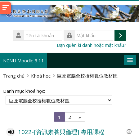
Chuyển
tới
nội
dung
Tên
chính
tài
Đăng
Mật
Bạn quên kí danh hoặc mật khẩu?
khoản
khẩu
nhập
NCNU Moodle 3.11
Trang chủ
Khoá học
巨匠電腦全校授權數位教材區
Vietnamese ‎(vi)‎
Tìm
Danh mục khoá học:
kiếm
Gử
khoá
học
Trang
Trang
Trang
1
2
»
1
2
tiếp
1022-[資訊素養與倫理] 專用課程