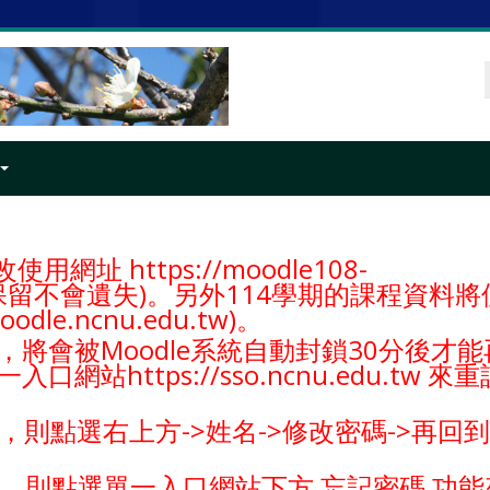
用網址 https://moodle108-
課程資料保留不會遺失)。另外114學期的課程資料
odle.ncnu.edu.tw)。
將會被Moodle系統自動封鎖30分後才能
https://sso.ncnu.edu.tw
來重
，則點選右上方->姓名->修改密碼->再回到
。
站，
則點選單一入口網站
下方 忘記密碼 功