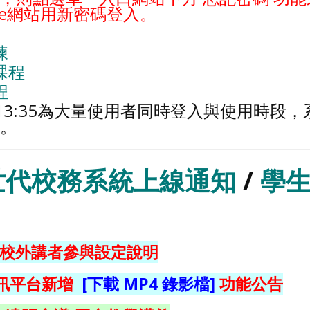
dle網站用新密碼登入。
練
上課程
程
:25~13:35為大量使用者同時登入與使用時段
右。
世代校務系統上線通知
/
學
學增加校外講者參與設定說明
訊平台新增
[下載 MP4 錄影檔]
功能公告