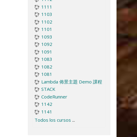
1111
1103
1102
1101
1093
1092
1091
1083
1082
1081
Lambda 佈景主題 Demo 課程
STACK
CodeRunner
1142
1141
Todos los cursos
...