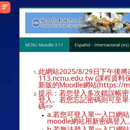
Salta
al
contenido
principal
NCNU Moodle 3.11
Español - Internacional ‎(es)‎
此網站2025/8/29日下午後將改使
113.ncnu.edu.tw (
新版的Moodle網站(https://mo
提示：若您登入多次錯誤帳密，
登入。若您忘記密碼則可至單一入口網站
碼
=>
a.若您可登入單一入口網站
moodle網站用新密碼登入
b.若無法登入單一入口網