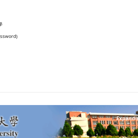
學
ssword)
Expandi