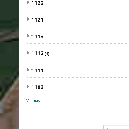
1122
1121
1113
1112
(1)
1111
1103
Ver más