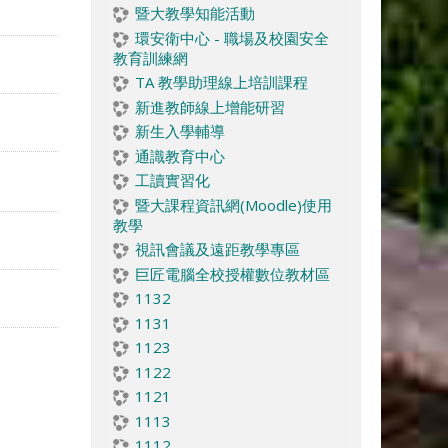
暨大教學知能活動
環安衛中心 - 職場及校園安全
教育訓練網
TA 教學助理線上培訓課程
新進教師線上增能研習
新生入學輔導
通識教育中心
工讀實習化
暨大課程資訊網(Moodle)使用
教學
視訊會議及遠距教學專區
巨匠電腦全校授權數位教材區
1132
1131
1123
1122
1121
1113
1112