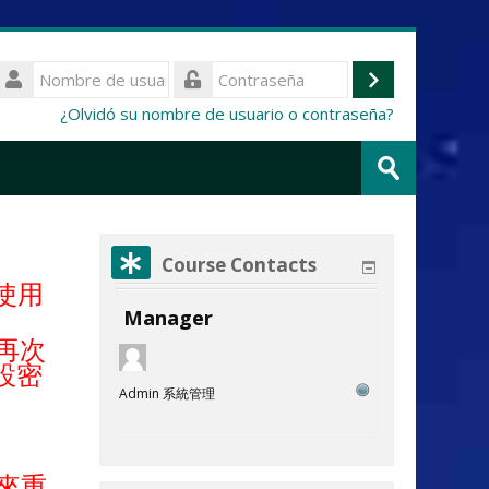
Nombre
de
Acceder
Contraseña
¿Olvidó su nombre de usuario o contraseña?
usuario
Buscar
cursos
Enviar
Course Contacts
將使用
Manager
再次
設密
Admin 系統管理
能來重