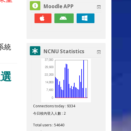
Moodle APP
，系統
NCNU Statistics
生選
Connections today : 9334
今日校內登入人數 : 2
Total users : 54640