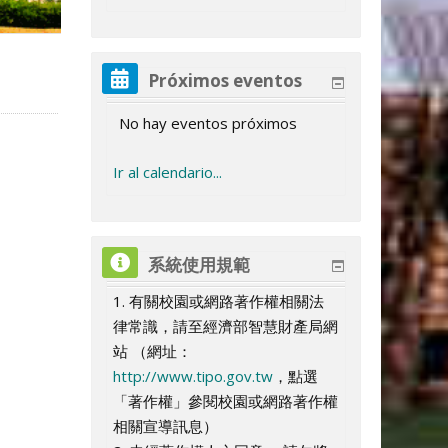
o
,
,
m
n
r
é
e
e
b
o
u
a
i
u
i
á
d
l
m
m
j
v
a
,
,
r
é
e
e
,
s
l
1
i
e
t
r
v
r
a
m
n
r
é
e
e
b
o
u
a
i
u
i
d
d
l
t
r
v
r
s
,
u
a
n
s
e
c
e
n
d
i
e
t
r
v
r
a
m
n
r
é
e
e
o
o
u
e
c
e
n
á
d
Próximos eventos
n
g
g
,
s
o
s
e
o
n
s
e
c
e
n
d
i
e
t
r
v
r
,
m
n
s
o
s
e
b
o
e
o
o
3
,
l
,
s
,
g
,
s
o
s
e
o
n
s
e
c
e
n
2
No hay eventos próximos
i
e
,
l
,
s
a
m
s
s
,
a
4
e
6
,
8
o
1
,
l
,
s
,
g
,
s
o
s
e
2
n
s
2
e
2
,
d
i
,
t
2
g
a
s
a
7
a
,
0
1
e
1
,
1
o
1
,
l
,
s
a
Ir al calendario...
g
,
5
s
7
2
o
n
3
o
a
o
g
,
g
a
g
9
a
1
s
3
1
5
,
7
1
e
2
,
g
o
2
a
,
a
8
,
g
1
g
s
o
5
o
g
o
a
g
a
,
a
4
a
1
a
8
s
0
2
o
,
4
g
2
g
a
2
o
a
o
t
s
a
s
o
s
g
o
g
1
g
a
g
6
g
a
,
a
1
s
2
a
o
6
o
g
9
,
g
系統使用規範
s
o
t
g
t
s
t
o
s
o
2
o
g
o
a
o
g
1
g
a
t
3
g
s
a
s
o
a
3
o
t
o
o
o
t
o
s
t
s
a
s
o
s
g
s
o
9
o
g
o
a
o
t
g
t
s
g
1. 有關校園或網路著作權相關法
0
s
o
s
o
t
o
t
g
t
s
t
o
t
s
a
s
o
g
s
o
o
o
t
o
律常識，請至經濟部智慧財產局網
a
t
t
o
o
o
o
t
o
s
o
t
g
t
s
o
t
s
o
s
站 （網址：
g
o
o
s
o
t
o
o
o
t
s
o
t
t
http://www.tipo.gov.tw
，點選
o
t
o
s
o
t
o
o
「著作權」參閱校園或網路著作權
s
o
t
o
相關宣導訊息）
t
o