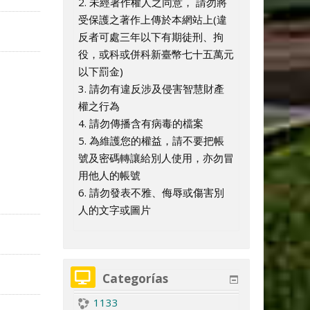
2. 未經著作權人之同意， 請勿將
o
受保護之著作上傳於本網站上(違
反者可處三年以下有期徒刑、拘
役，或科或併科新臺幣七十五萬元
以下罰金)
3. 請勿有違反涉及侵害智慧財產
權之行為
4. 請勿傳播含有病毒的檔案
5. 為維護您的權益，請不要把帳
號及密碼轉讓給別人使用，亦勿冒
用他人的帳號
6. 請勿發表不雅、侮辱或傷害別
人的文字或圖片
Categorías
1133