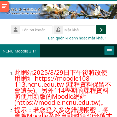
Chuyển
tới
nội
dung
Tên
chính
tài
Đăng
Mật
Bạn quên kí danh hoặc mật khẩu?
khoản
khẩu
nhập
NCNU Moodle 3.11
Vietnamese ‎(vi)‎
此網站2025/8/29日下午後將改使
Tìm
用網址 https://moodle108-
kiếm
Gử
113.ncnu.edu.tw (課程資料保留不
khoá
會遺失)。另外114學期的課程資料
học
將使用新版的Moodle網站
(https://moodle.ncnu.edu.tw)。
提示：若您登入多次錯誤帳密，將
會被Moodle系統自動封鎖30分後才