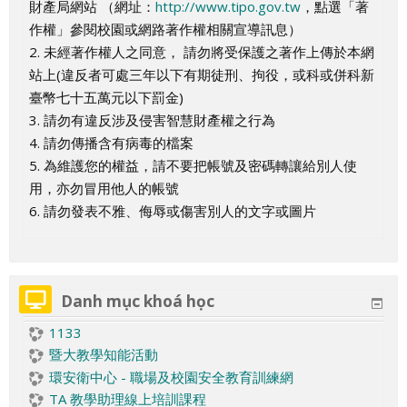
ủ
1
財產局網站 （網址：
http://www.tipo.gov.tw
，點選「著
,
3
T
T
6
7
8
t
,
1
1
,
,
,
ậ
i
,
,
m
u
T
h
a
T
T
g
g
ả
N
T
作權」參閱校園或網路著作權相關宣導訊息）
2
T
h
h
T
T
T
,
1
1
2
1
1
1
t
,
1
1
,
,
á
ậ
i
á
á
T
T
y
h
h
2. 未經著作權人之同意， 請勿將受保護之著作上傳於本網
T
h
á
á
h
h
h
9
0
T
T
3
4
5
,
1
8
9
2
2
m
t
,
m
m
á
á
,
ậ
á
站上(違反者可處三年以下有期徒刑、拘役，或科或併科新
h
á
n
n
á
á
á
T
T
h
h
T
T
T
1
7
T
T
0
1
,
2
m
m
2
t
n
臺幣七十五萬元以下罰金)
á
n
g
g
n
n
n
h
h
á
á
h
h
h
6
T
h
h
T
T
2
4
9
,
g
3. 請勿有違反涉及侵害智慧財產權之行為
n
g
T
T
g
g
g
á
á
n
n
á
á
á
T
h
á
á
h
h
3
T
T
3
T
4. 請勿傳播含有病毒的檔案
g
T
á
á
T
T
T
n
n
g
g
n
n
n
h
á
n
n
á
á
T
h
h
0
á
5. 為維護您的權益，請不要把帳號及密碼轉讓給別人使
T
á
m
m
á
á
á
g
g
T
T
g
g
g
á
n
g
g
n
n
h
á
á
T
m
用，亦勿冒用他人的帳號
á
m
m
m
m
T
T
á
á
T
T
T
n
g
T
T
g
g
á
n
n
h
6. 請勿發表不雅、侮辱或傷害別人的文字或圖片
m
á
á
m
m
á
á
á
g
T
á
á
T
T
n
g
g
á
m
m
m
m
m
T
á
m
m
á
á
g
T
T
n
á
m
m
m
T
á
á
g
m
á
m
m
T
Danh mục khoá học
m
á
1133
m
暨大教學知能活動
環安衛中心 - 職場及校園安全教育訓練網
TA 教學助理線上培訓課程