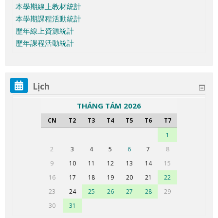
本學期線上教材統計
本學期課程活動統計
歷年線上資源統計
歷年課程活動統計
Lịch
THÁNG TÁM 2026
C
T
T
T
T
T
T
CN
T2
T3
T4
T5
T6
T7
h
h
h
h
h
h
h
1
1
ủ
ứ
ứ
ứ
ứ
ứ
ứ
s
K
K
K
K
K
K
K
2
3
4
5
6
7
8
N
2
3
4
5
6
7
ự
h
h
h
h
h
h
h
K
K
K
K
K
K
K
9
10
11
12
13
14
15
h
k
ô
ô
ô
ô
ô
ô
ô
h
h
h
h
h
h
h
K
K
K
K
K
K
1
16
17
18
19
20
21
22
ậ
i
n
n
n
n
n
n
n
ô
ô
ô
ô
ô
ô
ô
h
h
h
h
h
h
s
K
K
1
1
1
1
K
23
24
25
26
27
28
29
t
ệ
g
g
g
g
g
g
g
n
n
n
n
n
n
n
ô
ô
ô
ô
ô
ô
ự
h
h
s
s
s
s
h
K
6
30
31
n
c
c
c
c
c
c
c
g
g
g
g
g
g
g
n
n
n
n
n
n
k
ô
ô
ự
ự
ự
ự
ô
h
c