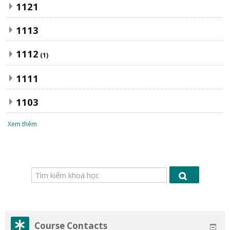
1121
1113
1112
(1)
1111
1103
Xem thêm
Tìm
Tìm
kiếm
kiếm
khoá
khoá
học
học
Course Contacts