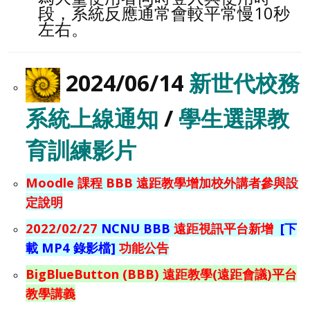
段，系統反應通常會較平常慢10秒
左右。
2024/06/14
新世代校務
系統上線通知
/
學生選課教
育訓練影片
Moodle 課程 BBB 遠距教學增加校外講者參與設
定說明
2022/02/27
NCNU BBB
遠距視訊平台新增
[下
載 MP4 錄影檔]
功能公告
BigBlueButton (BBB) 遠距教學(遠距會議)平台
教學講義