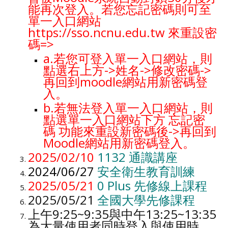
能再次登入。若您忘記密碼則可至
單一入口網站
https://sso.ncnu.edu.tw
來重設密
碼
=>
a.若您可登入單一入口網站，則
點選右上方->姓名->修改密碼->
再回到moodle網站用新密碼登
入。
b.若無法登入單一入口網站，
則
點選單一入口網站
下方 忘記密
碼 功能來重設新密碼後->再回到
Moodle網站用新密碼登入。
2025/02/10
1132 通識講座
2024/06/27
安全衛生教育訓練
2025/05/21
0 Plus 先修線上課程
2025/05/21
全國大學先修課程
上午9:25~9:35與中午13:25~13:35
為大量使用者同時登入與使用時