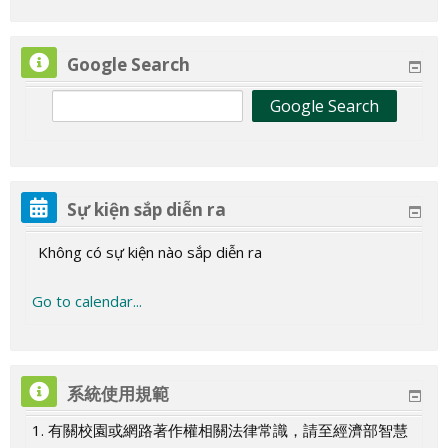
,
ó
ó
ó
ó
ó
ó
ó
c
c
c
c
c
c
c
g
g
g
g
g
g
i
n
n
k
k
k
k
n
ô
á
T
c
c
c
c
c
c
c
ó
ó
ó
ó
ó
ó
ó
c
c
c
c
c
c
ệ
g
g
i
i
i
i
g
n
c
h
á
á
á
á
á
á
á
Google Search
c
c
c
c
c
c
c
ó
ó
ó
ó
ó
ó
n
c
c
ệ
ệ
ệ
ệ
c
g
s
ứ
c
c
c
c
c
c
c
á
á
á
á
á
á
á
c
c
c
c
c
c
,
ó
ó
n
n
n
n
ó
c
ự
B
s
s
s
s
s
s
s
c
c
c
c
c
c
c
á
á
á
á
á
á
T
c
c
,
,
,
,
c
ó
k
ả
ự
ự
ự
ự
ự
ự
ự
s
s
s
s
s
s
s
c
c
c
c
c
c
h
á
á
T
T
T
T
á
c
i
y
k
k
k
k
k
k
k
ự
ự
ự
ự
ự
ự
ự
s
s
s
s
s
s
ứ
c
c
h
h
h
h
c
á
ệ
,
i
i
i
i
i
i
i
k
k
k
k
k
k
k
ự
ự
ự
ự
ự
ự
B
s
s
ứ
ứ
ứ
ứ
s
c
n
1
Sự kiện sắp diễn ra
ệ
ệ
ệ
ệ
ệ
ệ
ệ
i
i
i
i
i
i
i
k
k
k
k
k
k
ả
ự
ự
B
T
N
S
ự
s
,
T
n
n
n
n
n
n
n
ệ
ệ
ệ
ệ
ệ
ệ
ệ
i
i
i
i
i
i
y
k
k
a
ư
ă
á
k
ự
T
Không có sự kiện nào sắp diễn ra
h
,
,
,
,
,
,
,
n
n
n
n
n
n
n
ệ
ệ
ệ
ệ
ệ
ệ
,
i
i
,
,
m
u
i
k
h
á
C
T
T
T
T
T
T
,
,
,
,
,
,
,
n
n
n
n
n
n
2
ệ
ệ
2
2
,
,
ệ
i
ứ
Go to calendar...
n
h
h
h
h
h
h
h
C
T
T
T
T
T
T
,
,
,
,
,
,
2
n
n
5
6
2
2
n
ệ
H
g
ủ
ứ
ứ
ứ
ứ
ứ
ứ
h
h
h
h
h
h
h
C
T
T
T
T
T
T
,
,
T
T
7
8
,
n
a
T
N
H
B
T
N
S
B
ủ
ứ
ứ
ứ
ứ
ứ
ứ
h
h
h
h
h
h
h
C
T
h
h
T
T
T
,
i
á
h
a
a
ư
ă
á
ả
N
H
B
T
N
S
B
系統使用規範
ủ
ứ
ứ
ứ
ứ
ứ
á
h
h
á
á
h
h
h
C
,
m
ậ
i
,
,
m
u
y
h
a
a
ư
ă
á
ả
N
H
B
T
N
S
n
ủ
ứ
n
n
á
á
ứ
h
3
1. 有關校園或網路著作權相關法律常識，請至經濟部智慧
t
,
4
5
,
,
,
ậ
i
,
,
m
u
y
h
a
a
ư
ă
á
g
N
H
g
g
n
n
B