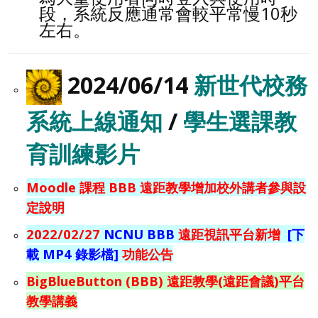
段，系統反應通常會較平常慢10秒
左右。
2024/06/14
新世代校務
系統上線通知
/
學生選課教
育訓練影片
Moodle 課程 BBB 遠距教學增加校外講者參與設
定說明
2022/02/27
NCNU BBB
遠距視訊平台新增
[下
載 MP4 錄影檔]
功能公告
BigBlueButton (BBB) 遠距教學(遠距會議)平台
教學講義