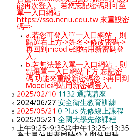
能再次登入。若您忘記密碼則可至
單一入口網站
https://sso.ncnu.edu.tw
來重設密
碼
=>
a.若您可登入單一入口網站，則
點選右上方->姓名->修改密碼->
再回到moodle網站用新密碼登
入。
b.若無法登入單一入口網站，
則
點選單一入口網站
下方 忘記密
碼 功能來重設新密碼後->再回到
Moodle網站用新密碼登入。
2025/02/10
1132 通識講座
2024/06/27
安全衛生教育訓練
2025/05/21
0 Plus 先修線上課程
2025/05/21
全國大學先修課程
上午9:25~9:35與中午13:25~13:35
為大量使用者同時登入與使用時