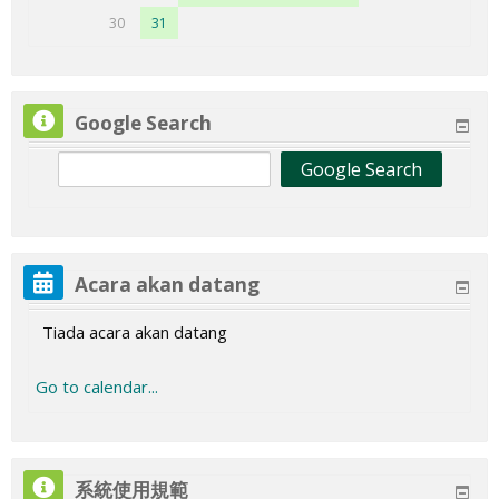
e
e
e
e
e
e
e
v
v
v
v
v
v
v
e
e
e
e
e
e
v
o
o
e
e
e
e
o
N
6
30
31
,
n
n
n
n
n
n
n
e
e
e
e
e
e
e
v
v
v
v
v
v
e
e
e
v
v
v
v
e
o
e
S
t
t
t
t
t
t
t
n
n
n
n
n
n
n
e
e
e
e
e
e
n
v
v
e
e
e
e
v
e
v
a
s
s
s
s
s
s
s
t
t
t
t
t
t
t
n
n
n
n
n
n
t
e
e
n
n
n
n
e
v
e
b
,
,
,
,
,
,
,
Google Search
s
s
s
s
s
s
s
t
t
t
t
t
t
,
n
n
t
t
t
t
n
e
n
t
A
I
S
R
K
J
S
,
,
,
,
,
,
,
s
s
s
s
s
s
S
t
t
,
,
,
,
t
n
t
u
h
s
e
a
h
u
a
A
I
S
R
K
J
S
,
,
,
,
,
,
a
s
s
S
R
K
J
s
t
s
,
a
n
l
b
a
m
b
h
s
e
a
h
u
a
A
I
S
R
K
J
b
,
,
e
a
h
u
,
s
,
1
d
i
a
u
m
a
t
a
n
l
b
a
m
b
h
s
e
a
h
u
t
A
I
l
b
a
m
S
,
I
O
,
n
s
,
i
a
u
d
i
a
u
m
a
t
a
n
l
b
a
m
u
h
s
a
u
m
a
a
A
s
g
Acara akan datang
2
,
a
5
s
t
,
,
n
s
,
i
a
u
d
i
a
u
m
a
,
a
n
s
,
i
a
b
h
n
o
O
3
,
O
,
,
8
9
,
a
1
s
t
,
,
n
s
,
i
a
2
d
i
a
2
s
t
t
a
i
Tiada acara akan datang
s
g
O
4
g
6
7
O
O
1
,
2
,
,
1
1
,
a
1
s
t
2
,
n
,
6
,
,
u
d
n
o
g
O
o
O
O
g
g
0
1
O
1
1
5
6
1
,
9
,
,
O
2
,
2
O
2
2
,
,
,
Go to calendar...
s
o
g
s
g
g
o
o
O
1
g
3
4
O
O
7
1
O
2
2
g
3
2
5
g
7
8
2
3
3
s
o
o
o
s
s
g
O
o
O
O
g
g
O
8
g
0
1
o
O
4
O
o
O
O
9
0
1
s
s
s
o
g
s
g
g
o
o
g
O
o
O
O
s
g
O
g
s
g
g
O
O
O
s
o
o
o
s
系統使用規範
s
o
g
s
g
g
o
g
o
o
o
g
g
g