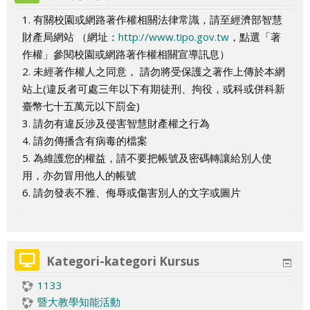
s
s
s
s
o
o
o
s
o
s
s
s
o
o
o
1. 有關校園或網路著作權相關法律常識，請至經濟部智慧
s
s
s
s
s
s
s
財產局網站 （網址：
http://www.tipo.gov.tw
，點選「著
作權」參閱校園或網路著作權相關宣導訊息）
2. 未經著作權人之同意， 請勿將受保護之著作上傳於本網
站上(違反者可處三年以下有期徒刑、拘役，或科或併科新
臺幣七十五萬元以下罰金)
3. 請勿有違反涉及侵害智慧財產權之行為
4. 請勿傳播含有病毒的檔案
5. 為維護您的權益，請不要把帳號及密碼轉讓給別人使
用，亦勿冒用他人的帳號
6. 請勿發表不雅、侮辱或傷害別人的文字或圖片
Kategori-kategori Kursus
1133
暨大教學知能活動