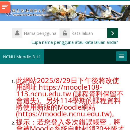
Langkau
ke
kandungan
utama
Nama
pengguna
Log
Kata
Lupa nama pengguna atau kata laluan anda?
laluan
masuk
NCNU Moodle 3.11
Bahasa Melayu ‎(ms)‎
此網站2025/8/29日下午後將改使
Cari
用網址 https://moodle108-
kursus
Ha
113.ncnu.edu.tw (課程資料保留不
會遺失)。另外114學期的課程資料
將使用新版的Moodle網站
(https://moodle.ncnu.edu.tw)。
提示：若您登入多次錯誤帳密，將
會被Moodle系統自動封鎖30分後才