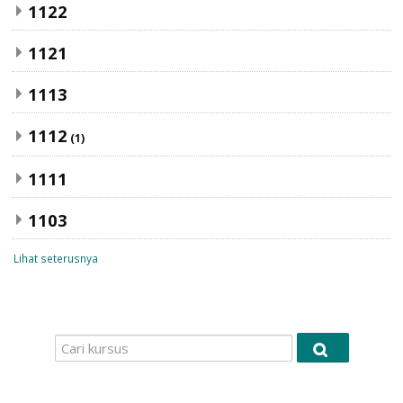
1122
1121
1113
1112
(1)
1111
1103
Lihat seterusnya
Cari
Cari
kursus
kursus