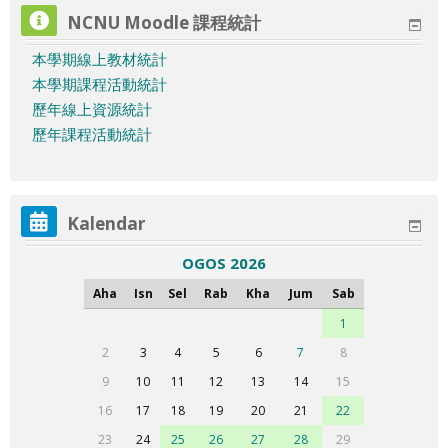
NCNU Moodle 課程統計
本學期線上教材統計
本學期課程活動統計
歷年線上資源統計
歷年課程活動統計
Kalendar
OGOS 2026
A
I
S
R
K
J
S
Aha
Isn
Sel
Rab
Kha
Jum
Sab
h
s
e
a
h
u
a
1
1
a
n
l
b
a
m
b
e
N
N
N
N
N
N
N
2
3
4
5
6
7
8
d
i
a
u
m
a
t
v
o
o
o
o
o
o
o
N
N
N
N
N
N
N
9
10
11
12
13
14
15
n
s
i
a
u
e
e
e
e
e
e
e
e
o
o
o
o
o
o
o
N
N
N
N
N
N
1
16
17
18
19
20
21
22
a
s
t
n
v
v
v
v
v
v
v
e
e
e
e
e
e
e
o
o
o
o
o
o
e
N
N
1
1
1
1
N
23
24
25
26
27
28
29
t